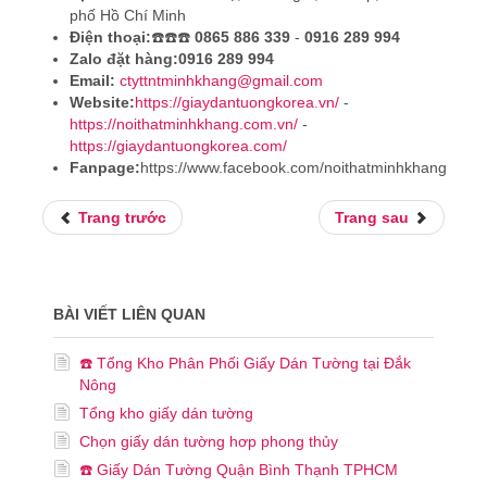
phố Hồ Chí Minh
Điện thoại:
☎️☎️☎️
0865 886 339
-
0916 289 994
Zalo đặt hàng:
0916 289 994
Email:
ctyttntminhkhang@gmail.com
Website:
https://giaydantuongkorea.vn/
-
https://noithatminhkhang.com.vn/
-
https://giaydantuongkorea.com/
Fanpage:
https://www.facebook.com/noithatminhkhang
Trang trước
Trang sau
BÀI VIẾT LIÊN QUAN
☎️ Tổng Kho Phân Phối Giấy Dán Tường tại Đắk
Nông
Tổng kho giấy dán tường
Chọn giấy dán tường hơp phong thủy
☎️ Giấy Dán Tường Quận Bình Thạnh TPHCM