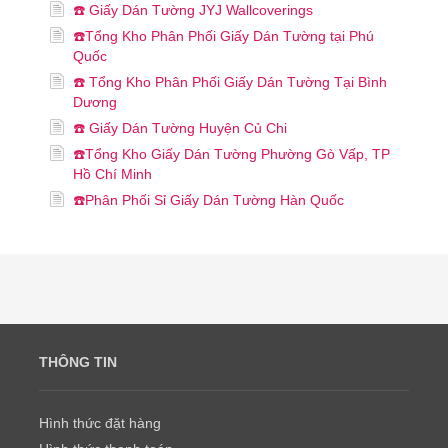
☎️ Giấy Dán Tường JYJ Wallcoverings
☎️Tổng Kho Phân Phối Giấy Dán Tường tại Phú
Quốc
☎️ Tổng Kho Phân Phối Giấy Dán Tường Tại Bình
Dương
☎️ Giấy Dán Tường Huyện Củ Chi
☎️Tổng Kho Giấy Dán Tường Phường Gò Vấp, TP
Hồ Chí Minh
☎️Phân Phối Sỉ Giấy Dán Tường Hàn Quốc
THÔNG TIN
Hình thức đặt hàng