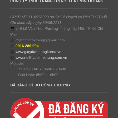
CÔNG TY TNHH TRANG TRÍ NỘI THẤT MINH KHANG
GPKD số: 0310958000 do Sở Kế Hoạch và Đầu Tư TP Hồ
Chí Minh cấp ngày 30/06/2011
249 Lê Văn Thọ, Phường Thông Tây Hội, TP Hồ Chí
Minh
ctyttntminhkhang@gmail.com
0916.289.994
www.giaydantuongkorea.vn
www.noithatminhkhang.com.vn
Mở cửa:
Thứ 2 - Thứ 7: 8h00 - 20h00
Chủ Nhật: 8h00 - 16h00
ĐÃ ĐĂNG KÝ BỘ CÔNG THƯƠNG