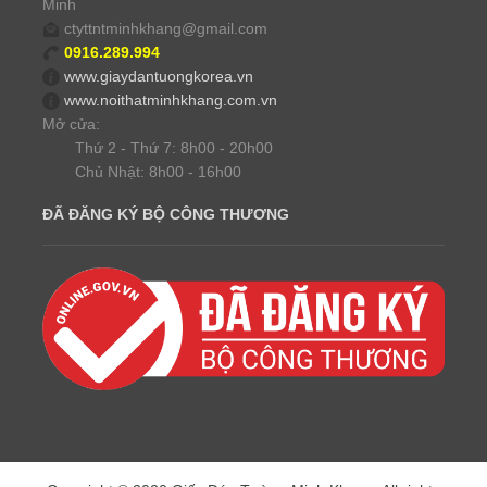
Minh
ctyttntminhkhang@gmail.com
0916.289.994
www.giaydantuongkorea.vn
www.noithatminhkhang.com.vn
Mở cửa:
Thứ 2 - Thứ 7: 8h00 - 20h00
Chủ Nhật: 8h00 - 16h00
ĐÃ ĐĂNG KÝ BỘ CÔNG THƯƠNG