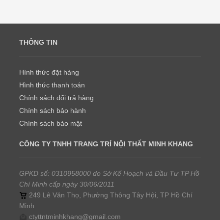
THÔNG TIN
Hình thức đặt hàng
Hình thức thanh toán
Chính sách đổi trả hàng
Chính sách bảo hành
Chính sách bảo mật
CÔNG TY TNHH TRANG TRÍ NỘI THẤT MINH KHANG
GPKD số: 0310958000 do Sở Kế Hoạch và Đầu Tư TP Hồ
Chí Minh cấp ngày 30/06/2011
249 Lê Văn Thọ, Phường Thông Tây Hội, TP Hồ Chí
Minh
ctyttntminhkhang@gmail.com