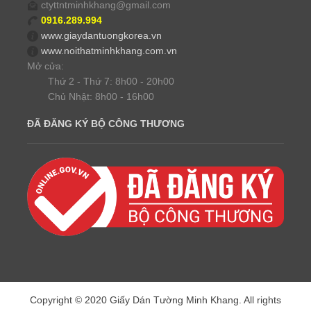
ctyttntminhkhang@gmail.com
0916.289.994
www.giaydantuongkorea.vn
www.noithatminhkhang.com.vn
Mở cửa:
Thứ 2 - Thứ 7: 8h00 - 20h00
Chủ Nhật: 8h00 - 16h00
ĐÃ ĐĂNG KÝ BỘ CÔNG THƯƠNG
Copyright © 2020 Giấy Dán Tường Minh Khang. All rights