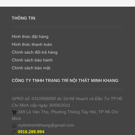
THÔNG TIN
Hình thức đặt hàng
Hình thức thanh toán
Chính sách đổi trả hàng
Chính sách bảo hành
Chính sách bảo mật
CÔNG TY TNHH TRANG TRÍ NỘI THẤT MINH KHANG
GPKD số: 0310958000 do Sở Kế Hoạch và Đầu Tư TP Hồ
Chí Minh cấp ngày 30/06/2011
249 Lê Văn Thọ, Phường Thông Tây Hội, TP Hồ Chí
Minh
ctyttntminhkhang@gmail.com
0916.289.994