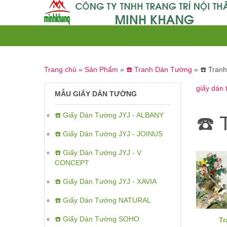
Trang chủ
»
Sản Phẩm
»
☎️ Tranh Dán Tường
»
☎️ Tran
giấy dán
MẪU GIẤY DÁN TƯỜNG
☎️ Giấy Dán Tường JYJ - ALBANY
☎️ 
☎️ Giấy Dán Tường JYJ - JOINUS
☎️ Giấy Dán Tường JYJ - V
CONCEPT
☎️ Giấy Dán Tường JYJ - XAVIA
☎️ Giấy Dán Tường NATURAL
☎️ Giấy Dán Tường SOHO
Tr