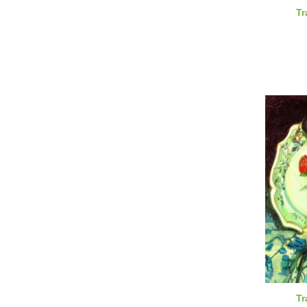
Tr
Tr