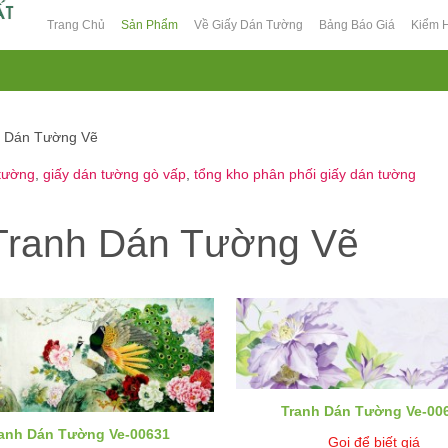
Trang Chủ
Sản Phẩm
Về Giấy Dán Tường
Bảng Báo Giá
Kiểm 
h Dán Tường Vẽ
 tường
,
giấy dán tường gò vấp
,
tổng kho phân phối giấy dán tường
Tranh Dán Tường Vẽ
Tranh Dán Tường Ve-00
anh Dán Tường Ve-00631
Gọi để biết giá