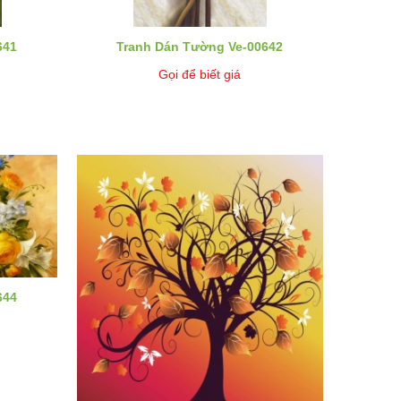
641
Tranh Dán Tường Ve-00642
Gọi để biết giá
644