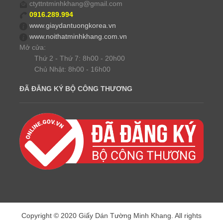
ctyttntminhkhang@gmail.com
0916.289.994
www.giaydantuongkorea.vn
www.noithatminhkhang.com.vn
Mở cửa:
Thứ 2 - Thứ 7: 8h00 - 20h00
Chủ Nhật: 8h00 - 16h00
ĐÃ ĐĂNG KÝ BỘ CÔNG THƯƠNG
Copyright © 2020 Giấy Dán Tường Minh Khang. All rights