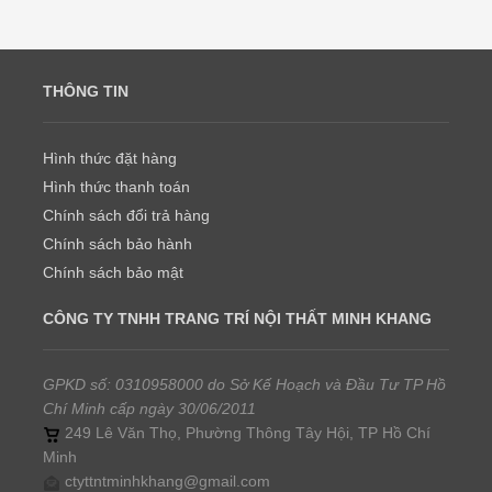
THÔNG TIN
Hình thức đặt hàng
Hình thức thanh toán
Chính sách đổi trả hàng
Chính sách bảo hành
Chính sách bảo mật
CÔNG TY TNHH TRANG TRÍ NỘI THẤT MINH KHANG
GPKD số: 0310958000 do Sở Kế Hoạch và Đầu Tư TP Hồ
Chí Minh cấp ngày 30/06/2011
249 Lê Văn Thọ, Phường Thông Tây Hội, TP Hồ Chí
Minh
ctyttntminhkhang@gmail.com