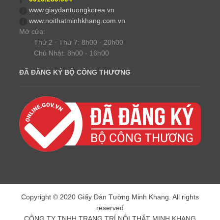
www.giaydantuongkorea.vn
www.noithatminhkhang.com.vn
Mở cửa:
Thứ 2 - Thứ 7: 8h00 - 20h00
Chủ Nhật: 8h00 - 16h00
ĐÃ ĐĂNG KÝ BỘ CÔNG THƯƠNG
Copyright © 2020 Giấy Dán Tường Minh Khang. All rights
reserved
CÔNG TY TNHH TRANG TRÍ NỘI THẤT MINH KHANG