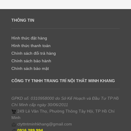
THÔNG TIN
Hình thức đặt hàng
Hình thức thanh toán
Chính sách đổi trả hàng
Chính sách bảo hành
Chính sách bảo mật
CÔNG TY TNHH TRANG TRÍ NỘI THẤT MINH KHANG
GPKD số: 0310958000 do Sở Kế Hoạch và Đầu Tư TP Hồ
Chí Minh cấp ngày 30/06/2011
249 Lê Văn Thọ, Phường Thông Tây Hội, TP Hồ Chí
Minh
ctyttntminhkhang@gmail.com
0916.289.994