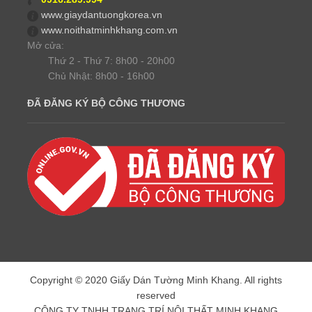
www.giaydantuongkorea.vn
www.noithatminhkhang.com.vn
Mở cửa:
Thứ 2 - Thứ 7: 8h00 - 20h00
Chủ Nhật: 8h00 - 16h00
ĐÃ ĐĂNG KÝ BỘ CÔNG THƯƠNG
Copyright © 2020 Giấy Dán Tường Minh Khang. All rights
reserved
CÔNG TY TNHH TRANG TRÍ NỘI THẤT MINH KHANG