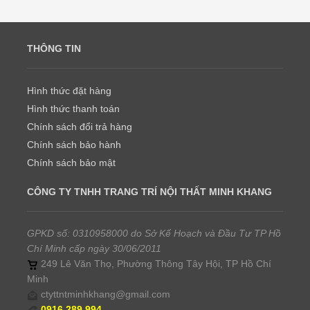
THÔNG TIN
Hình thức đặt hàng
Hình thức thanh toán
Chính sách đổi trả hàng
Chính sách bảo hành
Chính sách bảo mật
CÔNG TY TNHH TRANG TRÍ NỘI THẤT MINH KHANG
GPKD số: 0310958000 do Sở Kế Hoạch và Đầu Tư TP Hồ
Chí Minh cấp ngày 30/06/2011
249 Lê Văn Thọ, Phường Thông Tây Hội, TP Hồ Chí
Minh
ctyttntminhkhang@gmail.com
0916.289.994