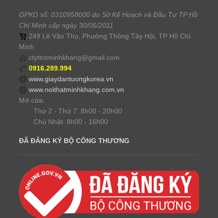
GPKD số: 0310958000 do Sở Kế Hoạch và Đầu Tư TP Hồ
Chí Minh cấp ngày 30/06/2011
249 Lê Văn Thọ, Phường Thông Tây Hội, TP Hồ Chí
Minh
ctyttntminhkhang@gmail.com
0916.289.994
www.giaydantuongkorea.vn
www.noithatminhkhang.com.vn
Mở cửa:
Thứ 2 - Thứ 7: 8h00 - 20h00
Chủ Nhật: 8h00 - 16h00
ĐÃ ĐĂNG KÝ BỘ CÔNG THƯƠNG