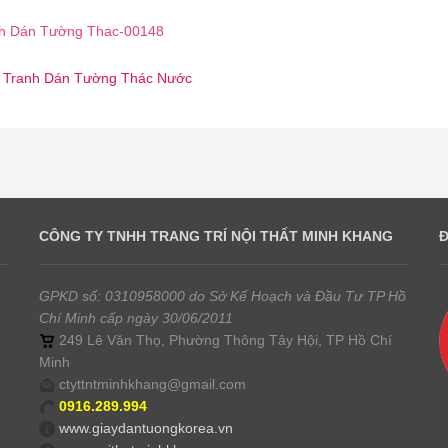
h Dán Tường Thac-00148
 ☎️ Tranh Dán Tường Thác Nước
CÔNG TY TNHH TRANG TRÍ NỘI THẤT MINH KHANG
GPKD số: 0310958000 do Sở Kế Hoạch và Đầu Tư TP Hồ
Chí Minh cấp ngày 30/06/2011
249 Lê Văn Thọ, Phường Thông Tây Hội, TP Hồ Chí
Minh
ctyttntminhkhang@gmail.com
0916.289.994
www.giaydantuongkorea.vn