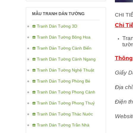
MẪU TRANH DÁN TƯỜNG
CHI T
Chi Ti
☎️ Tranh Dán Tường 3D
☎️ Tranh Dán Tường Bông Hoa
Tra
tườ
☎️ Tranh Dán Tường Cảnh Biển
Thông 
☎️ Tranh Dán Tường Cảnh Ngang
☎️ Tranh Dán Tường Nghệ Thuật
Giấy D
☎️ Tranh Dán Tường Phòng Bé
Địa ch
☎️ Tranh Dán Tường Phong Cảnh
Điện th
☎️ Tranh Dán Tường Phong Thuỷ
☎️ Tranh Dán Tường Thác Nước
Websit
☎️ Tranh Dán Tường Trần Nhà