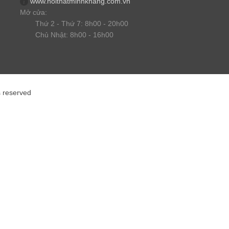
www.noithatminhkhang.com.vn
Mở cửa:
Thứ 2 - Thứ 7: 8h00 - 20h00
Chủ Nhật: 8h00 - 16h00
s reserved