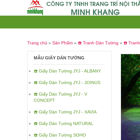
Trang chủ
»
Sản Phẩm
»
☎️ Tranh Dán Tường
»
☎️ Tran
MẪU GIẤY DÁN TƯỜNG
☎️ Giấy Dán Tường JYJ - ALBANY
☎️ Giấy Dán Tường JYJ - JOINUS
☎️ Giấy Dán Tường JYJ - V
CONCEPT
☎️ Giấy Dán Tường JYJ - XAVIA
☎️ Giấy Dán Tường NATURAL
☎️ Giấy Dán Tường SOHO