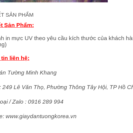
IẾT SẢN PHẨM
ết Sản Phẩm:
nh in mực UV theo yêu cầu kích thước của khách hà
ng)
tin liên hệ:
án Tường Minh Khang
ỉ: 249 Lê Văn Thọ, Phường Thông Tây Hội, TP Hồ C
oại / Zalo : 0916 289 994
e: www.giaydantuongkorea.vn