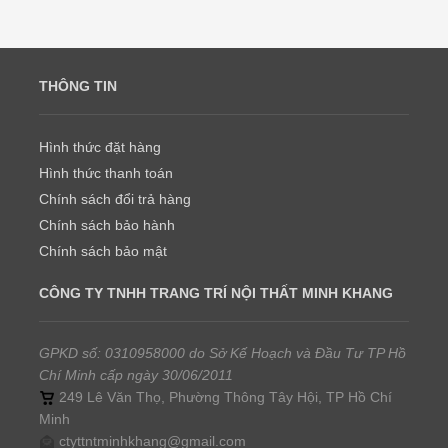
THÔNG TIN
Hình thức đặt hàng
Hình thức thanh toán
Chính sách đổi trả hàng
Chính sách bảo hành
Chính sách bảo mật
CÔNG TY TNHH TRANG TRÍ NỘI THẤT MINH KHANG
GPKD số: 0310958000 do Sở Kế Hoạch và Đầu Tư TP Hồ
Chí Minh cấp ngày 30/06/2011
249 Lê Văn Thọ, Phường Thông Tây Hội, TP Hồ Chí
Minh
ctyttntminhkhang@gmail.com