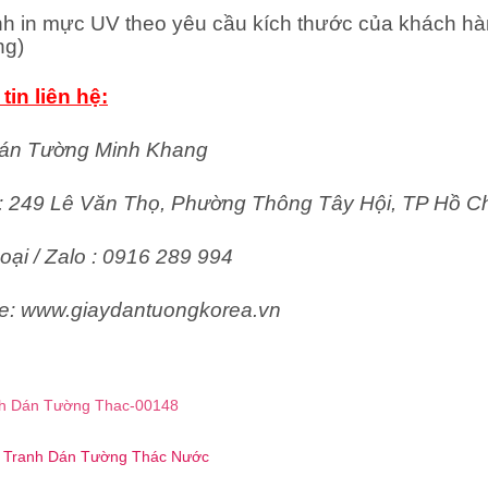
nh in mực UV theo yêu cầu kích thước của khách hà
ng)
tin liên hệ:
án Tường Minh Khang
ỉ: 249 Lê Văn Thọ, Phường Thông Tây Hội, TP Hồ C
oại / Zalo : 0916 289 994
e: www.giaydantuongkorea.vn
h Dán Tường Thac-00148
 ☎️ Tranh Dán Tường Thác Nước