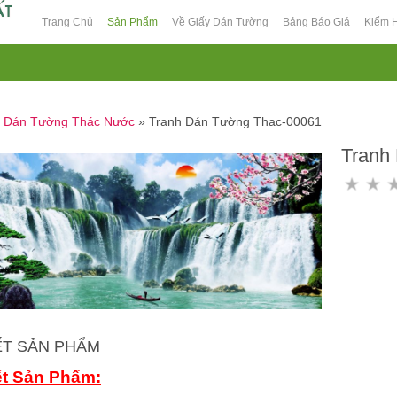
Trang Chủ
Sản Phẩm
Về Giấy Dán Tường
Bảng Báo Giá
Kiểm 
h Dán Tường Thác Nước
»
Tranh Dán Tường Thac-00061
Tranh
IẾT SẢN PHẨM
ết Sản Phẩm: