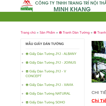
Trang chủ
»
Sản Phẩm
»
☎️ Tranh Dán Tường
»
☎️ Tran
MẪU GIẤY DÁN TƯỜNG
☎️ Giấy Dán Tường JYJ - ALBANY
☎️ Giấy Dán Tường JYJ - JOINUS
☎️ Giấy Dán Tường JYJ - V
CONCEPT
☎️ Giấy Dán Tường JYJ - XAVIA
CHI T
☎️ Giấy Dán Tường NATURAL
Chi Ti
☎️ Giấy Dán Tường SOHO