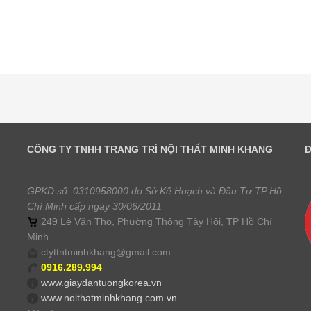
CÔNG TY TNHH TRANG TRÍ NỘI THẤT MINH KHANG
GPKD số: 0310958000 do Sở Kế Hoạch và Đầu Tư TP Hồ
Chí Minh cấp ngày 30/06/2011
249 Lê Văn Thọ, Phường Thông Tây Hội, TP Hồ Chí
Minh
ctyttntminhkhang@gmail.com
0916.289.994
www.giaydantuongkorea.vn
www.noithatminhkhang.com.vn