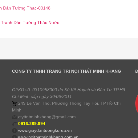
h Dán Tường Thac-00148
 ☎️ Tranh Dán Tường Thác Nước
CÔNG TY TNHH TRANG TRÍ NỘI THẤT MINH KHANG
GPKD số: 0310958000 do Sở Kế Hoạch và Đầu Tư TP Hồ
Chí Minh cấp ngày 30/06/2011
249 Lê Văn Thọ, Phường Thông Tây Hội, TP Hồ Chí
Minh
ctyttntminhkhang@gmail.com
0916.289.994
www.giaydantuongkorea.vn
www.noithatminhkhang.com.vn