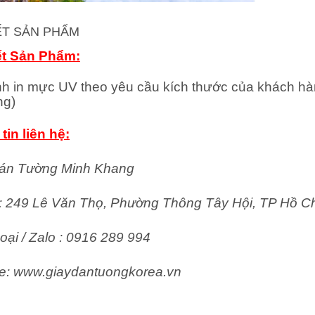
IẾT SẢN PHẨM
ết Sản Phẩm:
nh in mực UV theo yêu cầu kích thước của khách hà
ng)
tin liên hệ:
án Tường Minh Khang
ỉ: 249 Lê Văn Thọ, Phường Thông Tây Hội, TP Hồ C
oại / Zalo : 0916 289 994
e: www.giaydantuongkorea.vn