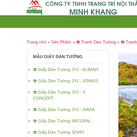
Trang chủ
»
Sản Phẩm
»
☎️ Tranh Dán Tường
»
☎️ Tran
MẪU GIẤY DÁN TƯỜNG
☎️ Giấy Dán Tường JYJ - ALBANY
☎️ Giấy Dán Tường JYJ - JOINUS
☎️ Giấy Dán Tường JYJ - V
CONCEPT
☎️ Giấy Dán Tường JYJ - XAVIA
☎️ Giấy Dán Tường NATURAL
☎️ Giấy Dán Tường SOHO