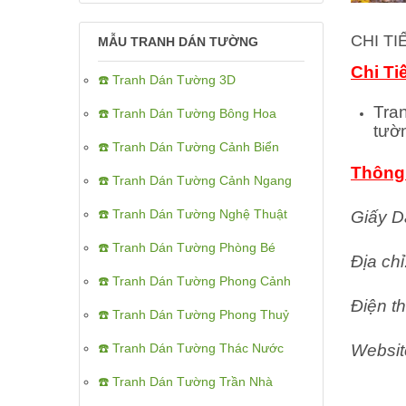
CHI T
MẪU TRANH DÁN TƯỜNG
Chi Ti
☎️ Tranh Dán Tường 3D
Tra
☎️ Tranh Dán Tường Bông Hoa
tườ
☎️ Tranh Dán Tường Cảnh Biển
Thông 
☎️ Tranh Dán Tường Cảnh Ngang
☎️ Tranh Dán Tường Nghệ Thuật
Giấy D
☎️ Tranh Dán Tường Phòng Bé
Địa ch
☎️ Tranh Dán Tường Phong Cảnh
Điện th
☎️ Tranh Dán Tường Phong Thuỷ
☎️ Tranh Dán Tường Thác Nước
Websit
☎️ Tranh Dán Tường Trần Nhà