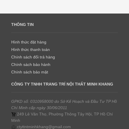
THÔNG TIN
Hình thức đặt hàng
Hình thức thanh toán
Chính sách đổi trả hàng
Chính sách bảo hành
Chính sách bảo mật
CÔNG TY TNHH TRANG TRÍ NỘI THẤT MINH KHANG
GPKD số: 0310958000 do Sở Kế Hoạch và Đầu Tư TP Hồ
Chí Minh cấp ngày 30/06/2011
249 Lê Văn Thọ, Phường Thông Tây Hội, TP Hồ Chí
Minh
ctyttntminhkhang@gmail.com