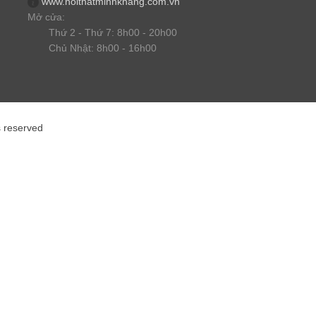
www.noithatminhkhang.com.vn
Mở cửa:
Thứ 2 - Thứ 7: 8h00 - 20h00
Chủ Nhật: 8h00 - 16h00
s reserved