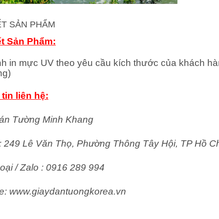
IẾT SẢN PHẨM
ết Sản Phẩm:
nh in mực UV theo yêu cầu kích thước của khách hà
ng)
tin liên hệ:
án Tường Minh Khang
ỉ: 249 Lê Văn Thọ, Phường Thông Tây Hội, TP Hồ C
oại / Zalo : 0916 289 994
e: www.giaydantuongkorea.vn