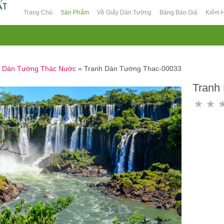
Trang Chủ
Sản Phẩm
Về Giấy Dán Tường
Bảng Báo Giá
Kiểm 
h Dán Tường Thác Nước
»
Tranh Dán Tường Thac-00033
Tranh