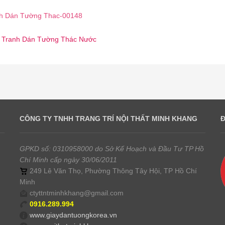
h Dán Tường Thac-00148
 ☎️ Tranh Dán Tường Thác Nước
CÔNG TY TNHH TRANG TRÍ NỘI THẤT MINH KHANG
GPKD số: 0310958000 do Sở Kế Hoạch và Đầu Tư TP Hồ
Chí Minh cấp ngày 30/06/2011
249 Lê Văn Thọ, Phường Thông Tây Hội, TP Hồ Chí
Minh
ctyttntminhkhang@gmail.com
0916.289.994
www.giaydantuongkorea.vn