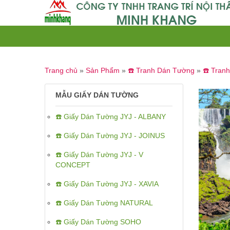
Trang chủ
»
Sản Phẩm
»
☎️ Tranh Dán Tường
»
☎️ Tran
MẪU GIẤY DÁN TƯỜNG
☎️ Giấy Dán Tường JYJ - ALBANY
☎️ Giấy Dán Tường JYJ - JOINUS
☎️ Giấy Dán Tường JYJ - V
CONCEPT
☎️ Giấy Dán Tường JYJ - XAVIA
☎️ Giấy Dán Tường NATURAL
☎️ Giấy Dán Tường SOHO