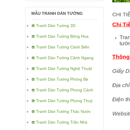
MẪU TRANH DÁN TƯỜNG
CHI T
Chi Ti
☎️ Tranh Dán Tường 3D
☎️ Tranh Dán Tường Bông Hoa
Tra
tườ
☎️ Tranh Dán Tường Cảnh Biển
Thông 
☎️ Tranh Dán Tường Cảnh Ngang
☎️ Tranh Dán Tường Nghệ Thuật
Giấy D
☎️ Tranh Dán Tường Phòng Bé
Địa ch
☎️ Tranh Dán Tường Phong Cảnh
Điện th
☎️ Tranh Dán Tường Phong Thuỷ
☎️ Tranh Dán Tường Thác Nước
Websit
☎️ Tranh Dán Tường Trần Nhà