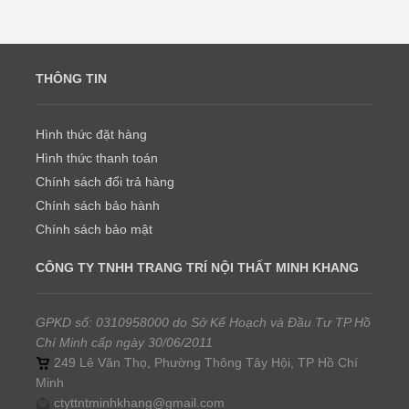
THÔNG TIN
Hình thức đặt hàng
Hình thức thanh toán
Chính sách đổi trả hàng
Chính sách bảo hành
Chính sách bảo mật
CÔNG TY TNHH TRANG TRÍ NỘI THẤT MINH KHANG
GPKD số: 0310958000 do Sở Kế Hoạch và Đầu Tư TP Hồ
Chí Minh cấp ngày 30/06/2011
249 Lê Văn Thọ, Phường Thông Tây Hội, TP Hồ Chí
Minh
ctyttntminhkhang@gmail.com