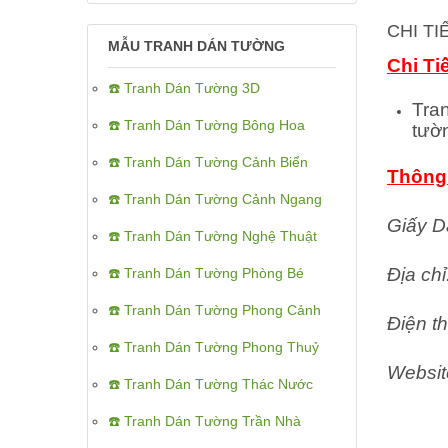
CHI T
MẪU TRANH DÁN TƯỜNG
Chi Ti
☎️ Tranh Dán Tường 3D
Tra
☎️ Tranh Dán Tường Bông Hoa
tườ
☎️ Tranh Dán Tường Cảnh Biển
Thông 
☎️ Tranh Dán Tường Cảnh Ngang
Giấy D
☎️ Tranh Dán Tường Nghệ Thuật
Địa ch
☎️ Tranh Dán Tường Phòng Bé
☎️ Tranh Dán Tường Phong Cảnh
Điện th
☎️ Tranh Dán Tường Phong Thuỷ
Websit
☎️ Tranh Dán Tường Thác Nước
☎️ Tranh Dán Tường Trần Nhà