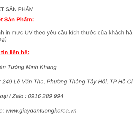
IẾT SẢN PHẨM
ết Sản Phẩm:
nh in mực UV theo yêu cầu kích thước của khách hà
ng)
tin liên hệ:
án Tường Minh Khang
ỉ: 249 Lê Văn Thọ, Phường Thông Tây Hội, TP Hồ C
oại / Zalo : 0916 289 994
e: www.giaydantuongkorea.vn