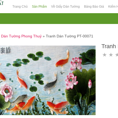
Trang Chủ
Sản Phẩm
Về Giấy Dán Tường
Bảng Báo Giá
Kiểm 
h Dán Tường Phong Thuỷ
»
Tranh Dán Tường PT-00071
Tranh