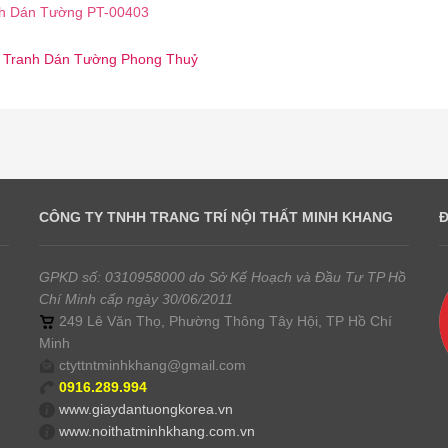
h Dán Tường PT-00403
 ☎️ Tranh Dán Tường Phong Thuỷ
CÔNG TY TNHH TRANG TRÍ NỘI THẤT MINH KHANG
GPKD số: 0310958000 do Sở Kế Hoạch và Đầu Tư TP Hồ
Chí Minh cấp ngày 30/06/2011
249 Lê Văn Thọ, Phường Thông Tây Hội, TP Hồ Chí
Minh
ctyttntminhkhang@gmail.com
0916.289.994
www.giaydantuongkorea.vn
www.noithatminhkhang.com.vn