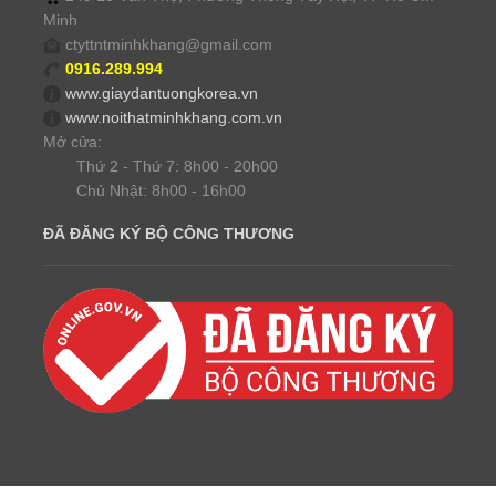
Minh
ctyttntminhkhang@gmail.com
0916.289.994
www.giaydantuongkorea.vn
www.noithatminhkhang.com.vn
Mở cửa:
Thứ 2 - Thứ 7: 8h00 - 20h00
Chủ Nhật: 8h00 - 16h00
ĐÃ ĐĂNG KÝ BỘ CÔNG THƯƠNG