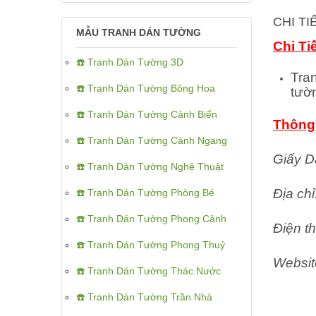
CHI T
MẪU TRANH DÁN TƯỜNG
Chi Ti
☎️ Tranh Dán Tường 3D
Tra
☎️ Tranh Dán Tường Bông Hoa
tườ
☎️ Tranh Dán Tường Cảnh Biển
Thông 
☎️ Tranh Dán Tường Cảnh Ngang
Giấy D
☎️ Tranh Dán Tường Nghệ Thuật
Địa ch
☎️ Tranh Dán Tường Phòng Bé
☎️ Tranh Dán Tường Phong Cảnh
Điện th
☎️ Tranh Dán Tường Phong Thuỷ
Websit
☎️ Tranh Dán Tường Thác Nước
☎️ Tranh Dán Tường Trần Nhà