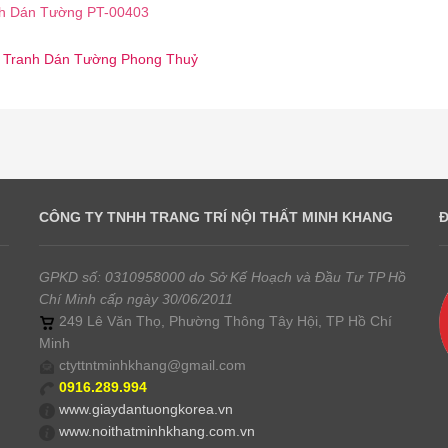
h Dán Tường PT-00403
 ☎️ Tranh Dán Tường Phong Thuỷ
CÔNG TY TNHH TRANG TRÍ NỘI THẤT MINH KHANG
GPKD số: 0310958000 do Sở Kế Hoạch và Đầu Tư TP Hồ
Chí Minh cấp ngày 30/06/2011
249 Lê Văn Thọ, Phường Thông Tây Hội, TP Hồ Chí
Minh
ctyttntminhkhang@gmail.com
0916.289.994
www.giaydantuongkorea.vn
www.noithatminhkhang.com.vn