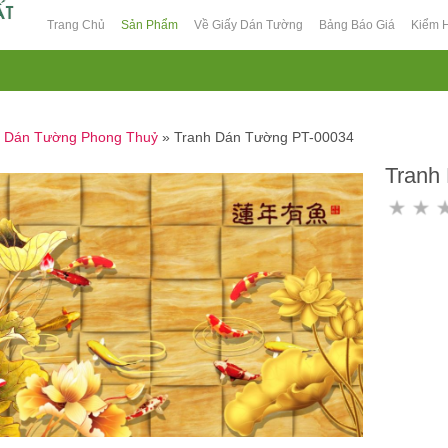
Trang Chủ
Sản Phẩm
Về Giấy Dán Tường
Bảng Báo Giá
Kiểm 
h Dán Tường Phong Thuỷ
»
Tranh Dán Tường PT-00034
Tranh