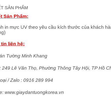
IẾT SẢN PHẨM
ết Sản Phẩm:
nh in mực UV theo yêu cầu kích thước của khách hà
ng)
tin liên hệ:
án Tường Minh Khang
ỉ: 249 Lê Văn Thọ, Phường Thông Tây Hội, TP Hồ C
oại / Zalo : 0916 289 994
e: www.giaydantuongkorea.vn