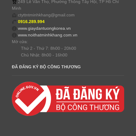
249 Lê Văn Thọ, Phường Thông Tây Hội, TP Hồ Chí
Minh
ctyttntminhkhang@gmail.com
0916.289.994
www.giaydantuongkorea.vn
www.noithatminhkhang.com.vn
Mở cửa:
Thứ 2 - Thứ 7: 8h00 - 20h00
Chủ Nhật: 8h00 - 16h00
ĐÃ ĐĂNG KÝ BỘ CÔNG THƯƠNG