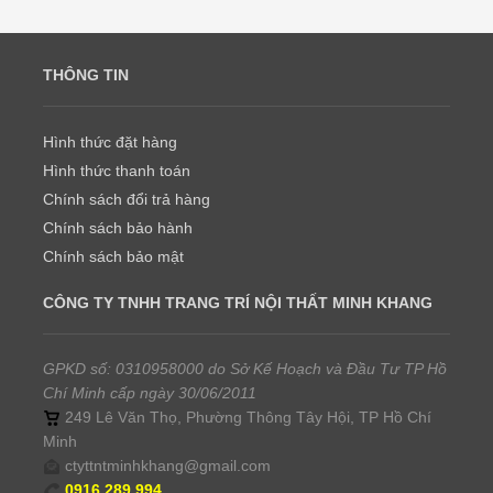
THÔNG TIN
Hình thức đặt hàng
Hình thức thanh toán
Chính sách đổi trả hàng
Chính sách bảo hành
Chính sách bảo mật
CÔNG TY TNHH TRANG TRÍ NỘI THẤT MINH KHANG
GPKD số: 0310958000 do Sở Kế Hoạch và Đầu Tư TP Hồ
Chí Minh cấp ngày 30/06/2011
249 Lê Văn Thọ, Phường Thông Tây Hội, TP Hồ Chí
Minh
ctyttntminhkhang@gmail.com
0916.289.994