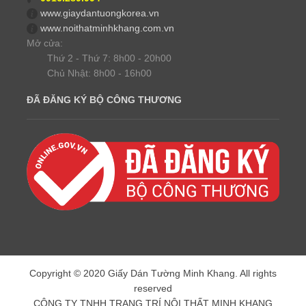
www.giaydantuongkorea.vn
www.noithatminhkhang.com.vn
Mở cửa:
Thứ 2 - Thứ 7: 8h00 - 20h00
Chủ Nhật: 8h00 - 16h00
ĐÃ ĐĂNG KÝ BỘ CÔNG THƯƠNG
Copyright © 2020 Giấy Dán Tường Minh Khang. All rights
reserved
CÔNG TY TNHH TRANG TRÍ NỘI THẤT MINH KHANG