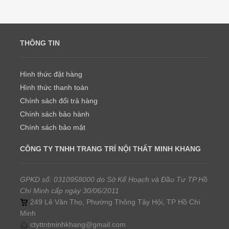
THÔNG TIN
Hình thức đặt hàng
Hình thức thanh toán
Chính sách đổi trả hàng
Chính sách bảo hành
Chính sách bảo mật
CÔNG TY TNHH TRANG TRÍ NỘI THẤT MINH KHANG
GPKD số: 0310958000 do Sở Kế Hoạch và Đầu Tư TP Hồ
Chí Minh cấp ngày 30/06/2011
249 Lê Văn Thọ, Phường Thông Tây Hội, TP Hồ Chí
Minh
ctyttntminhkhang@gmail.com