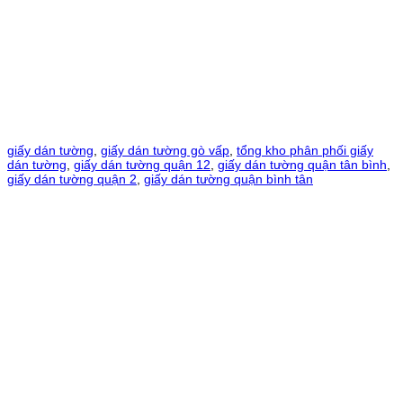
giấy dán tường
,
giấy dán tường gò vấp
,
tổng kho phân phối giấy
dán tường
,
giấy dán tường quận 12
,
giấy dán tường quận tân bình
,
giấy dán tường quận 2
,
giấy dán tường quận bình tân