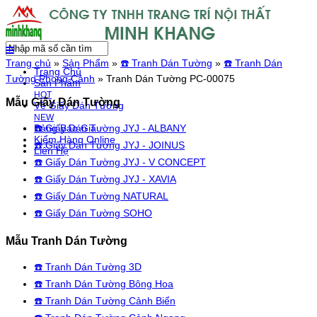
Main Menu
Trang chủ
»
Sản Phẩm
»
☎️ Tranh Dán Tường
»
☎️ Tranh Dán
Trang Chủ
Tường Phong Cảnh
»
Tranh Dán Tường PC-00075
Sản Phẩm
HOT
Mẫu Giấy Dán Tường
Về Giấy Dán Tường
NEW
☎️ Giấy Dán Tường JYJ - ALBANY
Bảng Báo Giá
Kiểm Hàng Online
☎️ Giấy Dán Tường JYJ - JOINUS
Liên Hệ
☎️ Giấy Dán Tường JYJ - V CONCEPT
☎️ Giấy Dán Tường JYJ - XAVIA
☎️ Giấy Dán Tường NATURAL
☎️ Giấy Dán Tường SOHO
Mẫu Tranh Dán Tường
☎️ Tranh Dán Tường 3D
☎️ Tranh Dán Tường Bông Hoa
☎️ Tranh Dán Tường Cảnh Biển