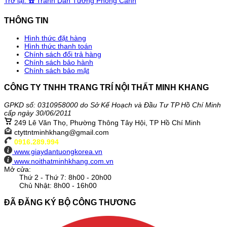
Trở lại: ☎️ Tranh Dán Tường Phong Cảnh
THÔNG TIN
Hình thức đặt hàng
Hình thức thanh toán
Chính sách đổi trả hàng
Chính sách bảo hành
Chính sách bảo mật
CÔNG TY TNHH TRANG TRÍ NỘI THẤT MINH KHANG
GPKD số: 0310958000 do Sở Kế Hoạch và Đầu Tư TP Hồ Chí Minh
cấp ngày 30/06/2011
249 Lê Văn Thọ, Phường Thông Tây Hội, TP Hồ Chí Minh
ctyttntminhkhang@gmail.com
0916.289.994
www.giaydantuongkorea.vn
www.noithatminhkhang.com.vn
Mở cửa:
Thứ 2 - Thứ 7: 8h00 - 20h00
Chủ Nhật: 8h00 - 16h00
ĐÃ ĐĂNG KÝ BỘ CÔNG THƯƠNG