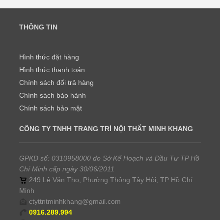
THÔNG TIN
Hình thức đặt hàng
Hình thức thanh toán
Chính sách đổi trả hàng
Chính sách bảo hành
Chính sách bảo mật
CÔNG TY TNHH TRANG TRÍ NỘI THẤT MINH KHANG
GPKD số: 0310958000 do Sở Kế Hoạch và Đầu Tư TP Hồ
Chí Minh cấp ngày 30/06/2011
249 Lê Văn Thọ, Phường Thông Tây Hội, TP Hồ Chí
Minh
ctyttntminhkhang@gmail.com
0916.289.994