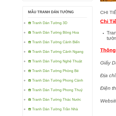
CHI T
MẪU TRANH DÁN TƯỜNG
Chi Ti
☎️ Tranh Dán Tường 3D
Tra
☎️ Tranh Dán Tường Bông Hoa
tườ
☎️ Tranh Dán Tường Cảnh Biển
Thông 
☎️ Tranh Dán Tường Cảnh Ngang
☎️ Tranh Dán Tường Nghệ Thuật
Giấy D
☎️ Tranh Dán Tường Phòng Bé
Địa ch
☎️ Tranh Dán Tường Phong Cảnh
Điện th
☎️ Tranh Dán Tường Phong Thuỷ
☎️ Tranh Dán Tường Thác Nước
Websit
☎️ Tranh Dán Tường Trần Nhà