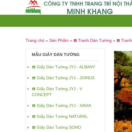
Trang chủ
»
Sản Phẩm
»
☎️ Tranh Dán Tường
»
☎️ Tran
MẪU GIẤY DÁN TƯỜNG
☎️ Giấy Dán Tường JYJ - ALBANY
☎️ Giấy Dán Tường JYJ - JOINUS
☎️ Giấy Dán Tường JYJ - V
CONCEPT
☎️ Giấy Dán Tường JYJ - XAVIA
☎️ Giấy Dán Tường NATURAL
☎️ Giấy Dán Tường SOHO