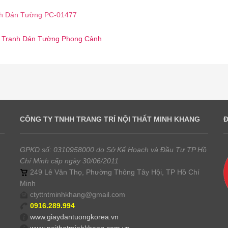
h Dán Tường PC-01477
 ☎️ Tranh Dán Tường Phong Cảnh
CÔNG TY TNHH TRANG TRÍ NỘI THẤT MINH KHANG
GPKD số: 0310958000 do Sở Kế Hoạch và Đầu Tư TP Hồ
Chí Minh cấp ngày 30/06/2011
249 Lê Văn Thọ, Phường Thông Tây Hội, TP Hồ Chí
Minh
ctyttntminhkhang@gmail.com
0916.289.994
www.giaydantuongkorea.vn
www.noithatminhkhang.com.vn