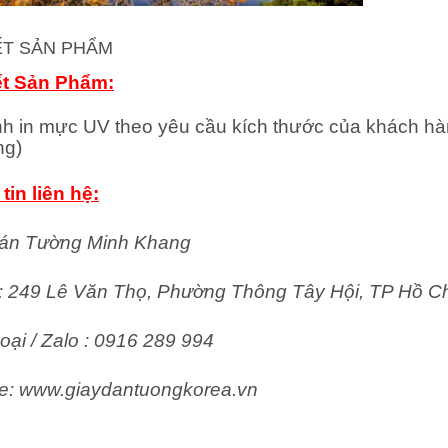
IẾT SẢN PHẨM
ết Sản Phẩm:
nh in mực UV theo yêu cầu kích thước của khách hà
ng)
tin liên hệ:
án Tường Minh Khang
ỉ: 249 Lê Văn Thọ, Phường Thông Tây Hội, TP Hồ C
oại / Zalo : 0916 289 994
e: www.giaydantuongkorea.vn