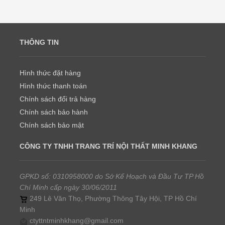
THÔNG TIN
Hình thức đặt hàng
Hình thức thanh toán
Chính sách đổi trả hàng
Chính sách bảo hành
Chính sách bảo mật
CÔNG TY TNHH TRANG TRÍ NỘI THẤT MINH KHANG
GPKD số: 0310958000 do Sở Kế Hoạch và Đầu Tư TP Hồ
Chí Minh cấp ngày 30/06/2011
249 Lê Văn Thọ, Phường Thông Tây Hội, TP Hồ Chí
Minh
ctyttntminhkhang@gmail.com