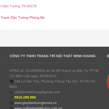
h Dán Tường TE-00278
☎️ Tranh Dán Tường Phòng Bé
CÔNG TY TNHH TRANG TRÍ NỘI THẤT MINH KHANG
GPKD số: 0310958000 do Sở Kế Hoạch và Đầu Tư TP Hồ
Chí Minh cấp ngày 30/06/2011
249 Lê Văn Thọ, Phường Thông Tây Hội, TP Hồ Chí
Minh
ctyttntminhkhang@gmail.com
0916.289.994
www.giaydantuongkorea.vn
www.noithatminhkhang.com.vn