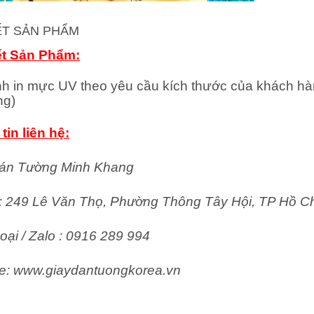
IẾT SẢN PHẨM
ết Sản Phẩm:
nh in mực UV theo yêu cầu kích thước của khách hà
ng)
tin liên hệ:
án Tường Minh Khang
ỉ: 249 Lê Văn Thọ, Phường Thông Tây Hội, TP Hồ C
oại / Zalo : 0916 289 994
e: www.giaydantuongkorea.vn