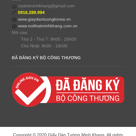
ctyttntminhkhang@gmail.com
0916.289.994
www.giaydantuongkorea.vn
www.noithatminhkhang.com.vn
Mở cửa:
Thứ 2 - Thứ 7: 8h00 - 20h00
Chủ Nhật: 8h00 - 16h00
ĐÃ ĐĂNG KÝ BỘ CÔNG THƯƠNG
Copyright © 2020 Giấy Dán Tường Minh Khang. All rights