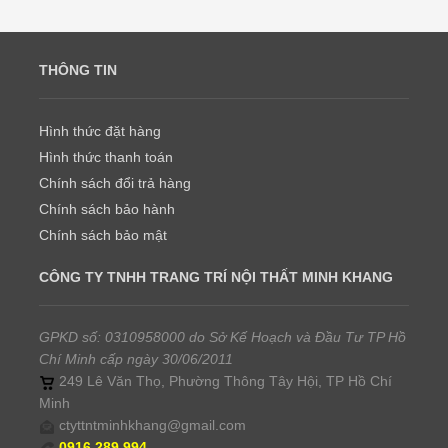
THÔNG TIN
Hình thức đặt hàng
Hình thức thanh toán
Chính sách đổi trả hàng
Chính sách bảo hành
Chính sách bảo mật
CÔNG TY TNHH TRANG TRÍ NỘI THẤT MINH KHANG
GPKD số: 0310958000 do Sở Kế Hoạch và Đầu Tư TP Hồ
Chí Minh cấp ngày 30/06/2011
249 Lê Văn Thọ, Phường Thông Tây Hội, TP Hồ Chí
Minh
ctyttntminhkhang@gmail.com
0916.289.994