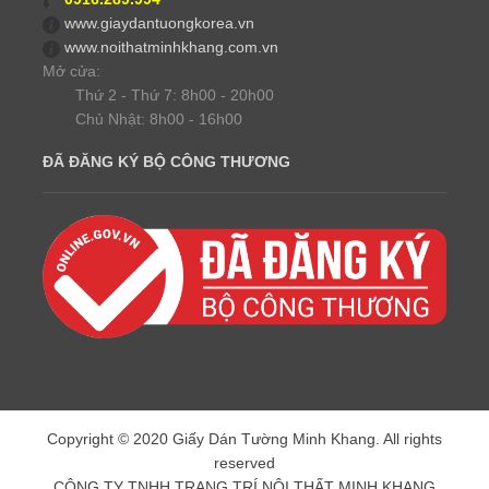
www.giaydantuongkorea.vn
www.noithatminhkhang.com.vn
Mở cửa:
Thứ 2 - Thứ 7: 8h00 - 20h00
Chủ Nhật: 8h00 - 16h00
ĐÃ ĐĂNG KÝ BỘ CÔNG THƯƠNG
Copyright © 2020 Giấy Dán Tường Minh Khang. All rights
reserved
CÔNG TY TNHH TRANG TRÍ NỘI THẤT MINH KHANG