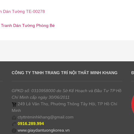
h Dán Tường TE-00278
☎️ Tranh Dán Tường Phòng Bé
CÔNG TY TNHH TRANG TRÍ NỘI THẤT MINH KHANG
GPKD số: 0310958000 do Sở Kế Hoạch và Đầu Tư TP Hồ
Chí Minh cấp ngày 30/06/2011
249 Lê Văn Thọ, Phường Thông Tây Hội, TP Hồ Chí
Minh
ctyttntminhkhang@gmail.com
0916.289.994
www.giaydantuongkorea.vn