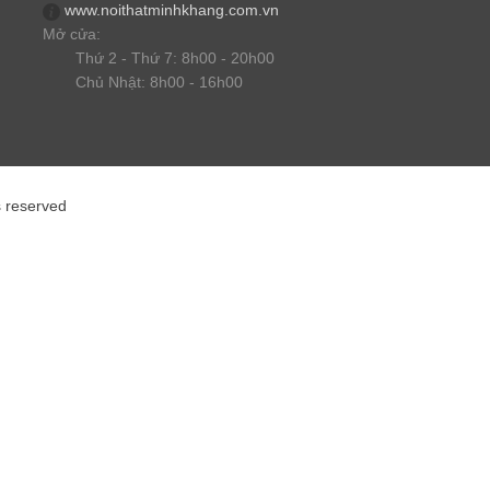
www.noithatminhkhang.com.vn
Mở cửa:
Thứ 2 - Thứ 7: 8h00 - 20h00
Chủ Nhật: 8h00 - 16h00
s reserved