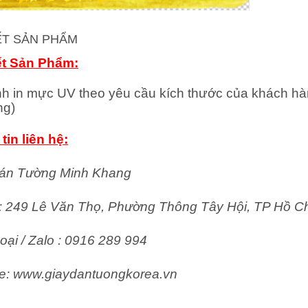
IẾT SẢN PHẨM
ết Sản Phẩm:
nh in mực UV theo yêu cầu kích thước của khách hà
ng)
tin liên hệ:
án Tường Minh Khang
ỉ: 249 Lê Văn Thọ, Phường Thông Tây Hội, TP Hồ C
oại / Zalo : 0916 289 994
e: www.giaydantuongkorea.vn