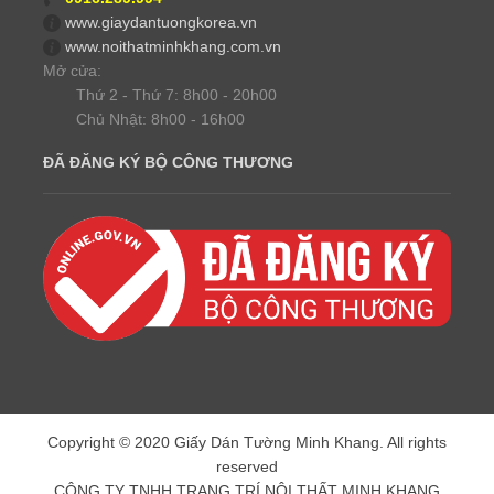
www.giaydantuongkorea.vn
www.noithatminhkhang.com.vn
Mở cửa:
Thứ 2 - Thứ 7: 8h00 - 20h00
Chủ Nhật: 8h00 - 16h00
ĐÃ ĐĂNG KÝ BỘ CÔNG THƯƠNG
Copyright © 2020 Giấy Dán Tường Minh Khang. All rights
reserved
CÔNG TY TNHH TRANG TRÍ NỘI THẤT MINH KHANG