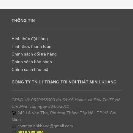
THÔNG TIN
Hình thức đặt hàng
Hình thức thanh toán
Chính sách đổi trả hàng
Chính sách bảo hành
Chính sách bảo mật
CÔNG TY TNHH TRANG TRÍ NỘI THẤT MINH KHANG
GPKD số: 0310958000 do Sở Kế Hoạch và Đầu Tư TP Hồ
Chí Minh cấp ngày 30/06/2011
249 Lê Văn Thọ, Phường Thông Tây Hội, TP Hồ Chí
Minh
ctyttntminhkhang@gmail.com
0916.289.994