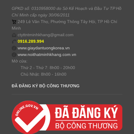
GPKD số: 0310958000 do Sở Kế Hoạch và Đầu Tư TP Hồ
Chí Minh cấp ngày 30/06/2011
249 Lê Văn Thọ, Phường Thông Tây Hội, TP Hồ Chí
Minh
ctyttntminhkhang@gmail.com
0916.289.994
www.giaydantuongkorea.vn
www.noithatminhkhang.com.vn
Mở cửa:
Thứ 2 - Thứ 7: 8h00 - 20h00
Chủ Nhật: 8h00 - 16h00
ĐÃ ĐĂNG KÝ BỘ CÔNG THƯƠNG