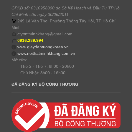
GPKD số: 0310958000 do Sở Kế Hoạch và Đầu Tư TP Hồ
Chí Minh cấp ngày 30/06/2011
249 Lê Văn Thọ, Phường Thông Tây Hội, TP Hồ Chí
Minh
ctyttntminhkhang@gmail.com
0916.289.994
www.giaydantuongkorea.vn
www.noithatminhkhang.com.vn
Mở cửa:
Thứ 2 - Thứ 7: 8h00 - 20h00
Chủ Nhật: 8h00 - 16h00
ĐÃ ĐĂNG KÝ BỘ CÔNG THƯƠNG