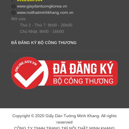
www.giaydantuongkorea.vn
www.noithatminhkhang.com.vn
Mở cửa:
Thứ 2 - Thứ 7: 8h00 - 20h00
Chủ Nhật: 8h00 - 16h00
ĐÃ ĐĂNG KÝ BỘ CÔNG THƯƠNG
Copyright © 2020 Giấy Dán Tường Minh Khang. All rights
reserved
CÔNG TY TNHH TRANG TRÍ NỘI THẤT MINH KHANG