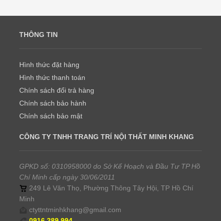
THÔNG TIN
Hình thức đặt hàng
Hình thức thanh toán
Chính sách đổi trả hàng
Chính sách bảo hành
Chính sách bảo mật
CÔNG TY TNHH TRANG TRÍ NỘI THẤT MINH KHANG
GPKD số: 0310958000 do Sở Kế Hoạch và Đầu Tư TP Hồ
Chí Minh cấp ngày 30/06/2011
249 Lê Văn Thọ, Phường Thông Tây Hội, TP Hồ Chí
Minh
ctyttntminhkhang@gmail.com
0916.289.994