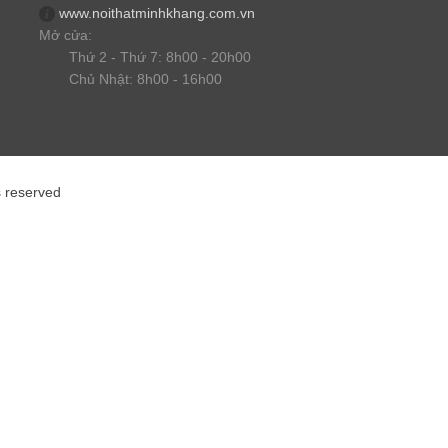
www.noithatminhkhang.com.vn
Mở cửa:
Thứ 2 - Thứ 7: 8h00 - 20h00
Chủ Nhật: 8h00 - 16h00
s reserved