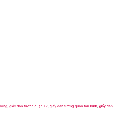
tường
,
giấy dán tường quận 12
,
giấy dán tường quận tân bình
,
giấy dán