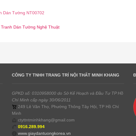
h Dán Tường NT00702
☎️ Tranh Dán Tường Nghệ Thuật
CÔNG TY TNHH TRANG TRÍ NỘI THẤT MINH KHANG
GPKD số: 0310958000 do Sở Kế Hoạch và Đầu Tư TP Hồ
Chí Minh cấp ngày 30/06/2011
249 Lê Văn Thọ, Phường Thông Tây Hội, TP Hồ Chí
Minh
ctyttntminhkhang@gmail.com
0916.289.994
www.giaydantuongkorea.vn