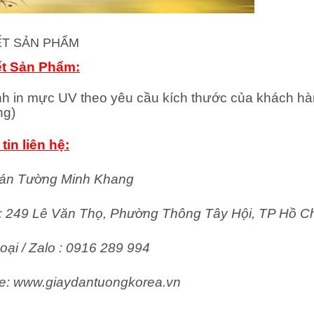
IẾT SẢN PHẨM
ết Sản Phẩm:
nh in mực UV theo yêu cầu kích thước của khách hà
ng)
tin liên hệ:
án Tường Minh Khang
ỉ: 249 Lê Văn Thọ, Phường Thông Tây Hội, TP Hồ C
oại / Zalo : 0916 289 994
e: www.giaydantuongkorea.vn