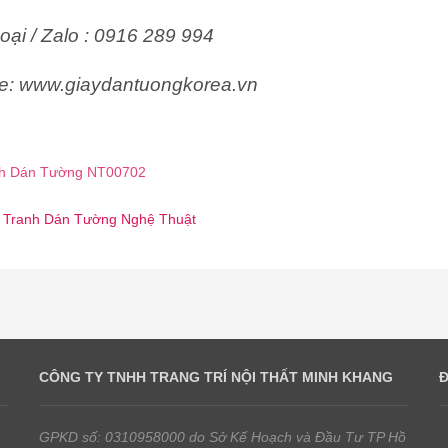
oại / Zalo : 0916 289 994
e: www.giaydantuongkorea.vn
h Dán Tường NT00702
☎️ Tranh Dán Tường Nghệ Thuật
CÔNG TY TNHH TRANG TRÍ NỘI THẤT MINH KHANG
GPKD số: 0310958000 do Sở Kế Hoạch và Đầu Tư TP Hồ