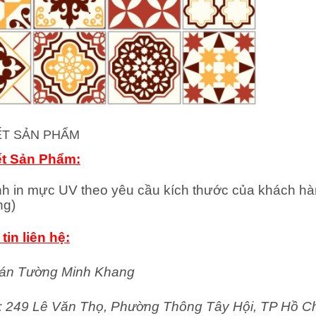
IẾT SẢN PHẨM
ết Sản Phẩm:
nh in mực UV theo yêu cầu kích thước của khách hà
ng)
tin liên hệ:
án Tường Minh Khang
ỉ: 249 Lê Văn Thọ, Phường Thông Tây Hội, TP Hồ C