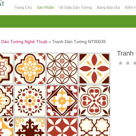
Trang Chủ
Sản Phẩm
Về Giấy Dán Tường
Bảng Báo Giá
Kiểm 
h Dán Tường Nghệ Thuật
»
Tranh Dán Tường NT00035
Tranh