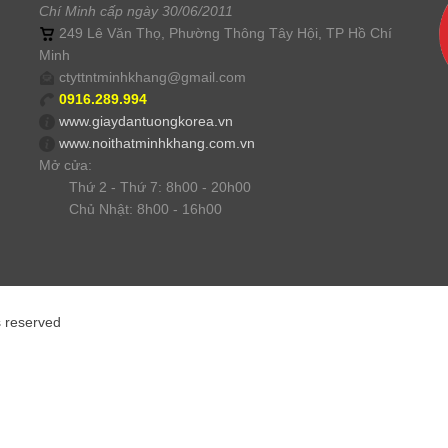
Chí Minh cấp ngày 30/06/2011
249 Lê Văn Thọ, Phường Thông Tây Hội, TP Hồ Chí
Minh
ctyttntminhkhang@gmail.com
0916.289.994
www.giaydantuongkorea.vn
www.noithatminhkhang.com.vn
Mở cửa:
Thứ 2 - Thứ 7: 8h00 - 20h00
Chủ Nhật: 8h00 - 16h00
s reserved