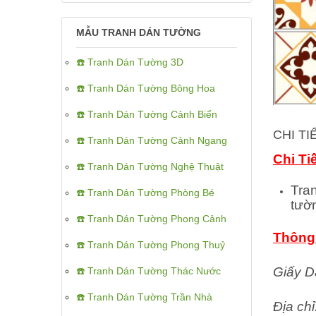
MẪU TRANH DÁN TƯỜNG
☎️ Tranh Dán Tường 3D
☎️ Tranh Dán Tường Bông Hoa
☎️ Tranh Dán Tường Cảnh Biển
CHI T
☎️ Tranh Dán Tường Cảnh Ngang
Chi Ti
☎️ Tranh Dán Tường Nghệ Thuật
Tra
☎️ Tranh Dán Tường Phòng Bé
tườ
☎️ Tranh Dán Tường Phong Cảnh
Thông 
☎️ Tranh Dán Tường Phong Thuỷ
Giấy D
☎️ Tranh Dán Tường Thác Nước
☎️ Tranh Dán Tường Trần Nhà
Địa ch