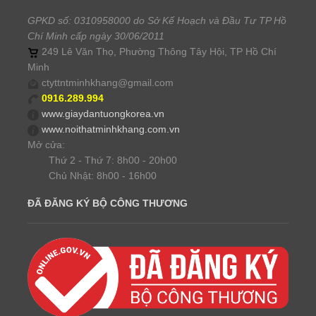
GPKD số: 0310958000 do Sở Kế Hoạch và Đầu Tư TP Hồ
Chí Minh cấp ngày 30/06/2011
249 Lê Văn Thọ, Phường Thông Tây Hội, TP Hồ Chí
Minh
ctyttntminhkhang@gmail.com
0916.289.994
www.giaydantuongkorea.vn
www.noithatminhkhang.com.vn
Mở cửa:
Thứ 2 - Thứ 7: 8h00 - 20h00
Chủ Nhật: 8h00 - 16h00
ĐÃ ĐĂNG KÝ BỘ CÔNG THƯƠNG