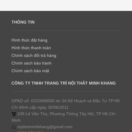
THÔNG TIN
Hình thức đặt hàng
Hình thức thanh toán
Chính sách đổi trả hàng
Chính sách bảo hành
Chính sách bảo mật
CÔNG TY TNHH TRANG TRÍ NỘI THẤT MINH KHANG
GPKD số: 0310958000 do Sở Kế Hoạch và Đầu Tư TP Hồ
Chí Minh cấp ngày 30/06/2011
249 Lê Văn Thọ, Phường Thông Tây Hội, TP Hồ Chí
Minh
ctyttntminhkhang@gmail.com