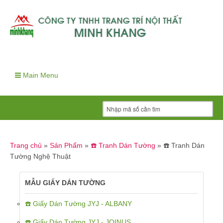
Main Menu
Trang chủ
»
Sản Phẩm
»
☎️ Tranh Dán Tường
»
☎️ Tranh Dán
Tường Nghệ Thuật
MẪU GIẤY DÁN TƯỜNG
☎️ Giấy Dán Tường JYJ - ALBANY
☎️ Giấy Dán Tường JYJ - JOINUS