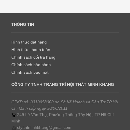
THÔNG TIN
Hình thức đặt hàng
Hình thức thanh toán
Chính sách đổi trả hàng
Chính sách bảo hành
Chính sách bảo mật
CÔNG TY TNHH TRANG TRÍ NỘI THẤT MINH KHANG
GPKD số: 0310958000 do Sở Kế Hoạch và Đầu Tư TP Hồ
Chí Minh cấp ngày 30/06/2011
249 Lê Văn Thọ, Phường Thông Tây Hội, TP Hồ Chí
Minh
ctyttntminhkhang@gmail.com