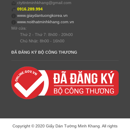
ctyttntminhkhang@gmail.com
0916.289.994
www.giaydantuongkorea.vn
www.noithatminhkhang.com.vn
Mở cửa:
Thứ 2 - Thứ 7: 8h00 - 20h00
Chủ Nhật: 8h00 - 16h00
ĐÃ ĐĂNG KÝ BỘ CÔNG THƯƠNG
Copyright © 2020 Giấy Dán Tường Minh Khang. All rights