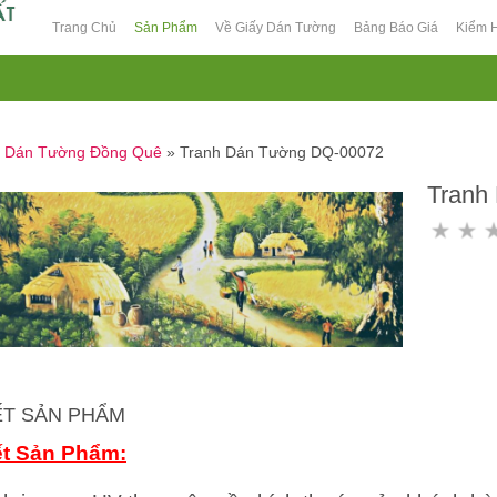
Trang Chủ
Sản Phẩm
Về Giấy Dán Tường
Bảng Báo Giá
Kiểm 
h Dán Tường Đồng Quê
»
Tranh Dán Tường DQ-00072
Tranh
IẾT SẢN PHẨM
ết Sản Phẩm: