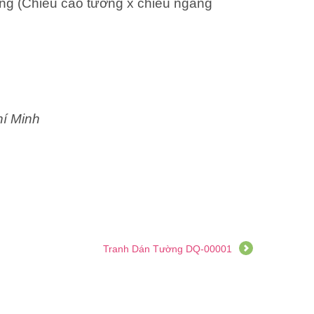
ng (Chiều cao tường x chiều ngang
hí Minh
Tranh Dán Tường DQ-00001