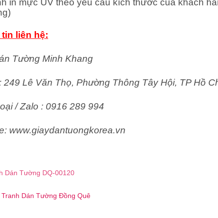
nh in mực UV theo yêu cầu kích thước của khách hà
ng)
tin liên hệ:
án Tường Minh Khang
ỉ: 249 Lê Văn Thọ, Phường Thông Tây Hội, TP Hồ C
oại / Zalo : 0916 289 994
e: www.giaydantuongkorea.vn
h Dán Tường DQ-00120
 ☎️ Tranh Dán Tường Đồng Quê