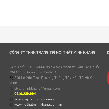
CÔNG TY TNHH TRANG TRÍ NỘI THẤT MINH KHANG
GPKD số: 0310958000 do Sở Kế Hoạch và Đầu Tư TP Hồ
Chí Minh cấp ngày 30/06/2011
249 Lê Văn Thọ, Phường Thông Tây Hội, TP Hồ Chí
Minh
ctyttntminhkhang@gmail.com
0916.289.994
www.giaydantuongkorea.vn
www.noithatminhkhang.com.vn