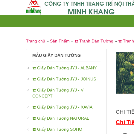
Trang chủ
»
Sản Phẩm
»
☎️ Tranh Dán Tường
»
☎️ Tran
MẪU GIẤY DÁN TƯỜNG
☎️ Giấy Dán Tường JYJ - ALBANY
☎️ Giấy Dán Tường JYJ - JOINUS
☎️ Giấy Dán Tường JYJ - V
CONCEPT
☎️ Giấy Dán Tường JYJ - XAVIA
CHI T
☎️ Giấy Dán Tường NATURAL
Chi Ti
☎️ Giấy Dán Tường SOHO