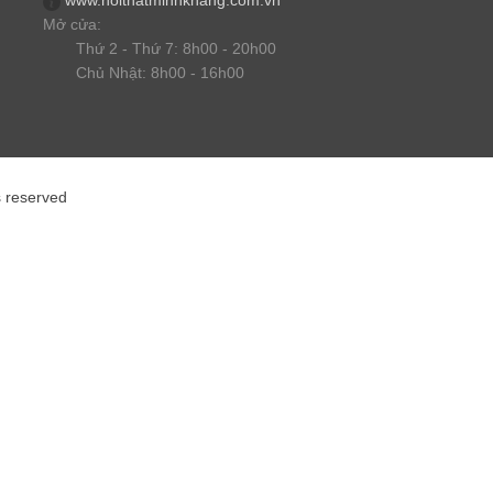
www.noithatminhkhang.com.vn
Mở cửa:
Thứ 2 - Thứ 7: 8h00 - 20h00
Chủ Nhật: 8h00 - 16h00
s reserved