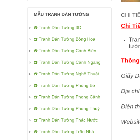
CHI T
MẪU TRANH DÁN TƯỜNG
Chi Ti
☎️ Tranh Dán Tường 3D
Tra
☎️ Tranh Dán Tường Bông Hoa
tườ
☎️ Tranh Dán Tường Cảnh Biển
Thông 
☎️ Tranh Dán Tường Cảnh Ngang
☎️ Tranh Dán Tường Nghệ Thuật
Giấy D
☎️ Tranh Dán Tường Phòng Bé
Địa ch
☎️ Tranh Dán Tường Phong Cảnh
Điện th
☎️ Tranh Dán Tường Phong Thuỷ
☎️ Tranh Dán Tường Thác Nước
Websit
☎️ Tranh Dán Tường Trần Nhà