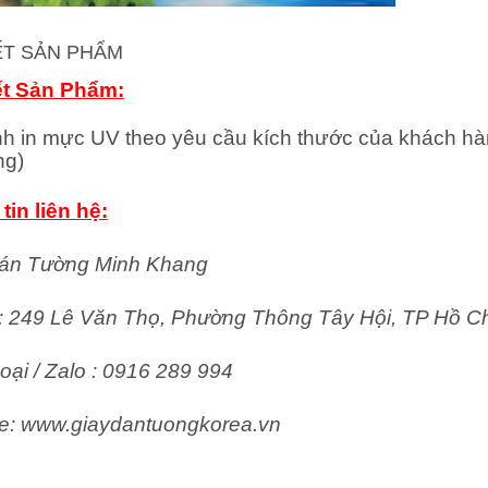
IẾT SẢN PHẨM
ết Sản Phẩm:
nh in mực UV theo yêu cầu kích thước của khách hà
ng)
tin liên hệ:
án Tường Minh Khang
ỉ: 249 Lê Văn Thọ, Phường Thông Tây Hội, TP Hồ C
oại / Zalo : 0916 289 994
e: www.giaydantuongkorea.vn