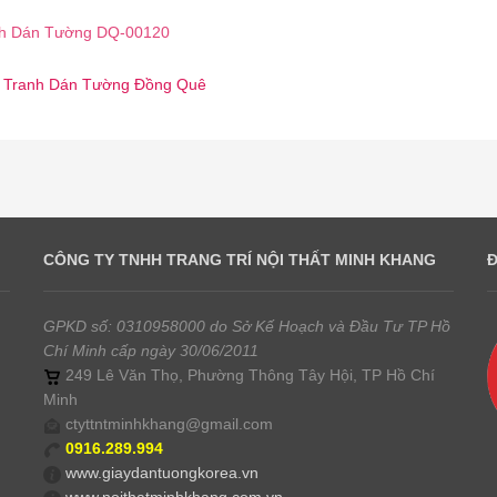
h Dán Tường DQ-00120
 ☎️ Tranh Dán Tường Đồng Quê
CÔNG TY TNHH TRANG TRÍ NỘI THẤT MINH KHANG
GPKD số: 0310958000 do Sở Kế Hoạch và Đầu Tư TP Hồ
Chí Minh cấp ngày 30/06/2011
249 Lê Văn Thọ, Phường Thông Tây Hội, TP Hồ Chí
Minh
ctyttntminhkhang@gmail.com
0916.289.994
www.giaydantuongkorea.vn