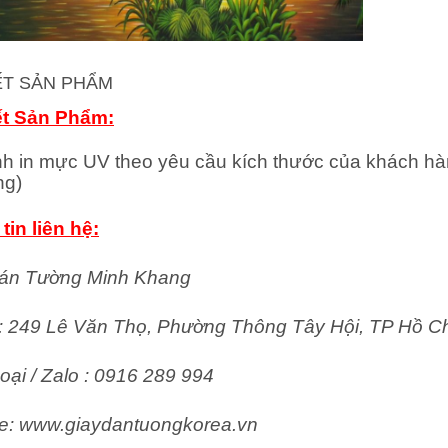
IẾT SẢN PHẨM
ết Sản Phẩm:
nh in mực UV theo yêu cầu kích thước của khách hà
ng)
tin liên hệ:
án Tường Minh Khang
ỉ: 249 Lê Văn Thọ, Phường Thông Tây Hội, TP Hồ C
oại / Zalo : 0916 289 994
e: www.giaydantuongkorea.vn