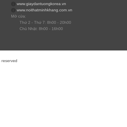
www.giaydantuongkorea.vn
www.noithatminhkhang.com.vn
Mở cửa:
Thứ 2 - Thứ 7: 8h00 - 20h00
Chủ Nhật: 8h00 - 16h00
s reserved