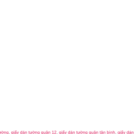
tường
,
giấy dán tường quận 12
,
giấy dán tường quận tân bình
,
giấy dán