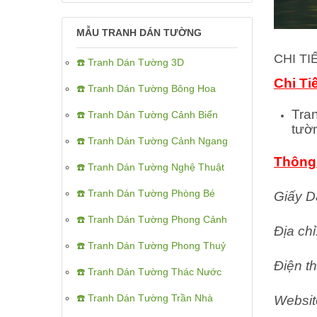
MẪU TRANH DÁN TƯỜNG
CHI T
☎️ Tranh Dán Tường 3D
Chi Ti
☎️ Tranh Dán Tường Bông Hoa
Tra
☎️ Tranh Dán Tường Cảnh Biển
tườ
☎️ Tranh Dán Tường Cảnh Ngang
Thông 
☎️ Tranh Dán Tường Nghệ Thuật
☎️ Tranh Dán Tường Phòng Bé
Giấy D
☎️ Tranh Dán Tường Phong Cảnh
Địa ch
☎️ Tranh Dán Tường Phong Thuỷ
Điện th
☎️ Tranh Dán Tường Thác Nước
☎️ Tranh Dán Tường Trần Nhà
Websit