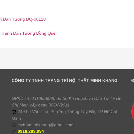
h Dán Tường DQ-00120
 ☎️ Tranh Dán Tường Đồng Quê
CÔNG TY TNHH TRANG TRÍ NỘI THẤT MINH KHANG
GPKD số: 0310958000 do Sở Kế Hoạch và Đầu Tư TP Hồ
Chí Minh cấp ngày 30/06/2011
249 Lê Văn Thọ, Phường Thông Tây Hội, TP Hồ Chí
Minh
ctyttntminhkhang@gmail.com
0916.289.994