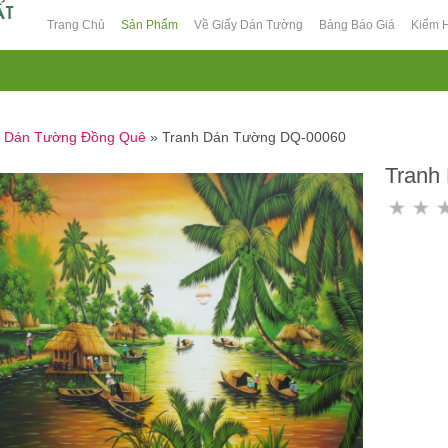
Trang Chủ
Sản Phẩm
Về Giấy Dán Tường
Bảng Báo Giá
Kiểm 
h Dán Tường Đồng Quê
»
Tranh Dán Tường DQ-00060
Tranh