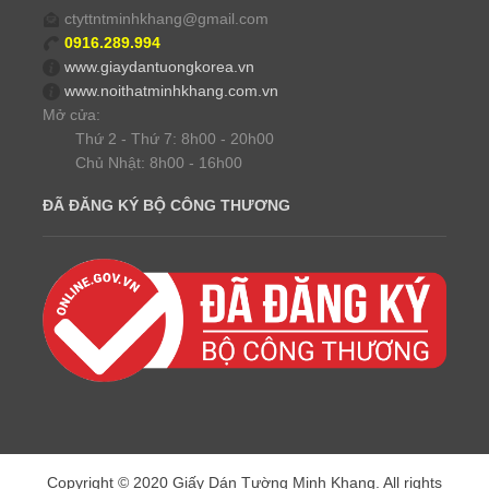
ctyttntminhkhang@gmail.com
0916.289.994
www.giaydantuongkorea.vn
www.noithatminhkhang.com.vn
Mở cửa:
Thứ 2 - Thứ 7: 8h00 - 20h00
Chủ Nhật: 8h00 - 16h00
ĐÃ ĐĂNG KÝ BỘ CÔNG THƯƠNG
Copyright © 2020 Giấy Dán Tường Minh Khang. All rights