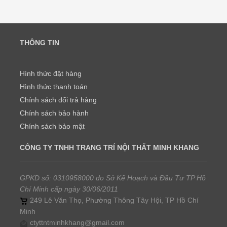
THÔNG TIN
Hình thức đặt hàng
Hình thức thanh toán
Chính sách đổi trả hàng
Chính sách bảo hành
Chính sách bảo mật
CÔNG TY TNHH TRANG TRÍ NỘI THẤT MINH KHANG
GPKD số: 0310958000 do Sở Kế Hoạch và Đầu Tư TP Hồ
Chí Minh cấp ngày 30/06/2011
249 Lê Văn Thọ, Phường Thông Tây Hội, TP Hồ Chí
Minh
ctyttntminhkhang@gmail.com