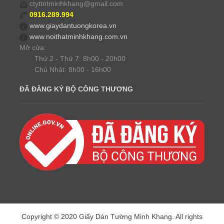
ctyttntminhkhang@gmail.com
0916.289.994
www.giaydantuongkorea.vn
www.noithatminhkhang.com.vn
Mở cửa:
Thứ 2 - Thứ 7: 8h00 - 20h00
Chủ Nhật: 8h00 - 16h00
ĐÃ ĐĂNG KÝ BỘ CÔNG THƯƠNG
Copyright © 2020 Giấy Dán Tường Minh Khang. All rights